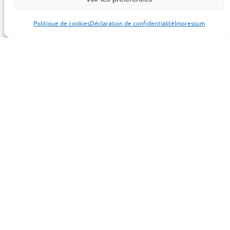
Politique de cookies
Déclaration de confidentialité
Impressum
Les tissus cellulosiques sont des matériaux historiquement
connus pour leur flexibilité et leur longévité qui sont en
partie responsable du succès historique d’EFFBE. Leur
emploi est cependant restreint par leur résistance limitée
aux conditions extrêmes.
Effbe
membre du groupe
Techné