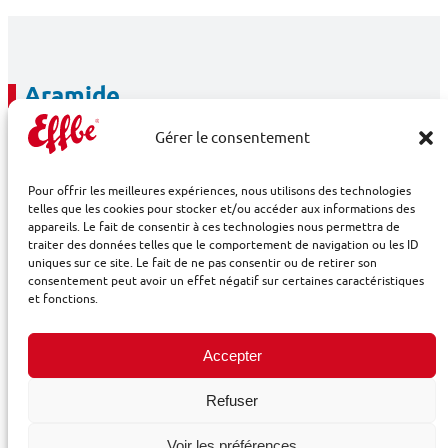
Aramide
Gérer le consentement
Les aramides sont des tissus ayant une stabilité thermique
extrêmement élevée. Ils sont en général employés lorsque
Pour offrir les meilleures expériences, nous utilisons des technologies
telles que les cookies pour stocker et/ou accéder aux informations des
les membranes sont exploitées dans des conditions
appareils. Le fait de consentir à ces technologies nous permettra de
extrêmes. Il s’agit également des tissus qui présentent la
traiter des données telles que le comportement de navigation ou les ID
uniques sur ce site. Le fait de ne pas consentir ou de retirer son
meilleure aptitude à la modification de surface dans le but
consentement peut avoir un effet négatif sur certaines caractéristiques
d’améliorer l’adhérence avec les différents caoutchoucs.
et fonctions.
Accepter
Refuser
Cellulose
Voir les préférences